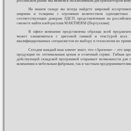
российском рынке мы являемся эксклюзивным дистрибьютором ком
На нашем складе вы всегда найдете широкий ассортиме
ширины и толщины с огромным количеством одноцветных и
соответствующих декорам ЛДСП, представленным на российском
сможете найти клей-расплав MAKTHERM (Португалия).
В офисе компании представлены образцы всей предлагае
может ознакомиться с цветовой гаммой и текстурой всех м
квалифицированных специалистов по выбору и технологии их приме
Сегодня каждый наш клиент знает, что «Аризона» – это ши
продукции по оптимальным ценам и отличный сервис. Гибкая цен
действующей складской программой открывает возможности для с
компаниям и мебельным фабрикам, так и частным предпринимателям